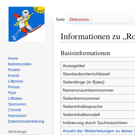
Seite
Diskussion
Informationen zu „R
Basisinformationen
Zur
Zur
Navigation
Suche
Home
Betriebszeiten
springen
springen
Anzeigetitel
Rodeln
Standardsortierschlüssel
Events
Liftpreise
Seitenlänge (in Bytes)
Presse
Namensraumkennnummer
Flyer
Seitenkennnummer
Liftdaten
Sponsoren
Seiteninhaltssprache
Chronik
Seiteninhaltsmodell
Impressum
Datenschutzerklärung
Indizierung durch Suchmaschinen
Anzahl der Weiterleitungen zu dieser 
Werkzeuge