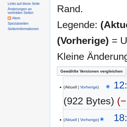
Links auf diese Seite
Rand.
Änderungen an
verlinkten Seiten
Atom
Legende:
(Aktue
Spezialseiten
Seiten­­informationen
(Vorherige)
= U
Kleine Änderun
2
12:
Aktuell
Vorherige
6
.
922 Bytes
−
A
p
K
r
2
18
e
i
Aktuell
Vorherige
5
i
l
.