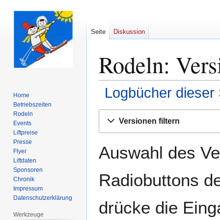
Seite
Diskussion
Rodeln: Vers
Logbücher dieser 
Home
Betriebszeiten
Zur
Zur
Rodeln
Versionen filtern
Events
Navigation
Suche
Liftpreise
springen
springen
Presse
Auswahl des Ver
Flyer
Liftdaten
Sponsoren
Radiobuttons de
Chronik
Impressum
Datenschutzerklärung
drücke die Eing
Werkzeuge